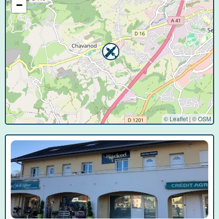
−
© Leaflet
|
©
OSM