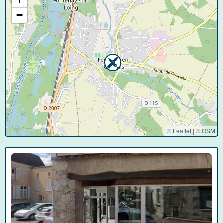
−
© Leaflet
|
©
OSM