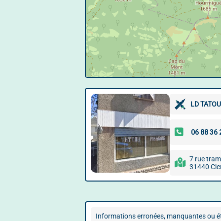
LD TATOU
7 rue tra
31440 Cie
Informations erronées, manquantes ou ét