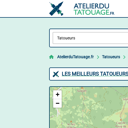
AtelierduTatouage.fr
Tatoueurs
LES MEILLEURS TATOUEURS
+
−