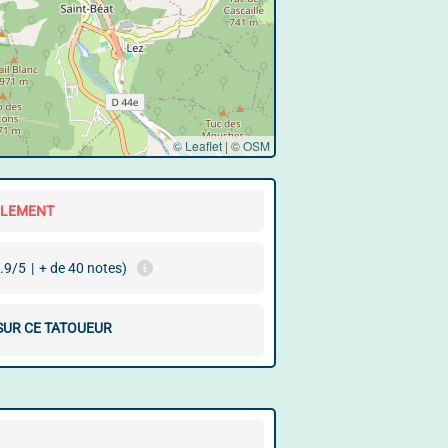
© Leaflet
|
©
OSM
LLEMENT
.9/5
|
+ de 40 notes)
 SUR CE TATOUEUR